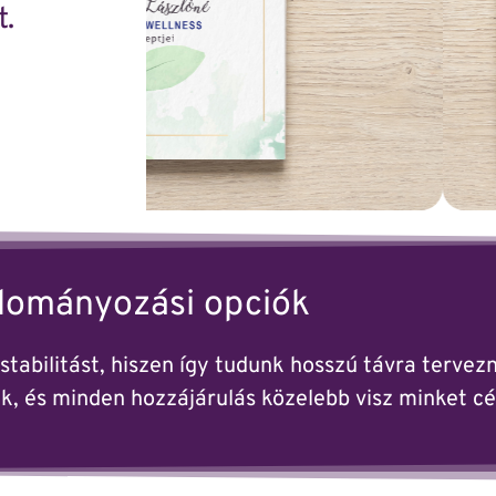
.
ományozási opciók
tabilitást, hiszen így tudunk hosszú távra terve
k, és minden hozzájárulás közelebb visz minket cé