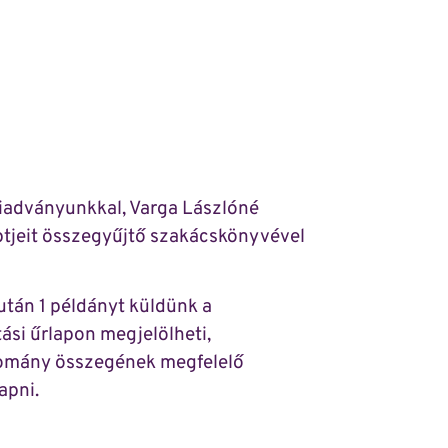
iadványunkkal, Varga Lászlóné
ptjeit összegyűjtő szakácskönyvével
tán 1 példányt küldünk a
si űrlapon megjelölheti,
adomány összegének megfelelő
apni.