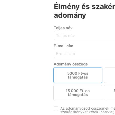
Élmény és szaké
adomány
Teljes név
E-mail cím
Adomány összege
5000 Ft-os
támogatás
15 000 Ft-os
támogatás
Az adományozott összegnek me
szakácskönyvet kérek
(optional)