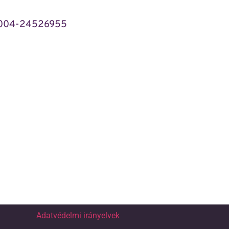
5004-24526955
Adatvédelmi irányelvek