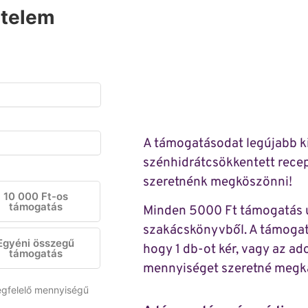
rtelem
A támogatásodat legújabb k
szénhidrátcsökkentett rece
szeretnénk megköszönni!
10 000 Ft-os
támogatás
Minden 5000 Ft támogatás u
szakácskönyvből. A támogatá
Egyéni összegű
hogy 1 db-ot kér, vagy az 
támogatás
mennyiséget szeretné megk
gfelelő mennyiségű