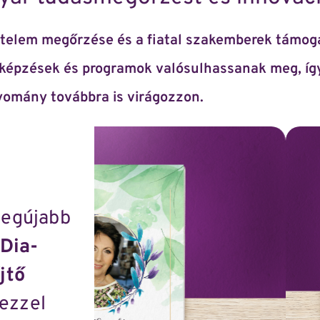
értelem megőrzése és a fiatal szakemberek támo
 képzések és programok valósulhassanak meg, íg
omány továbbra is virágozzon.
legújabb
Dia-
jtő
 ezzel