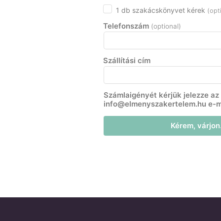
1 db szakácskönyvet kérek
(opt
Telefonszám
(optional)
Szállítási cím
Számlaigényét kérjük jelezze az
info@elmenyszakertelem.hu e-m
Kérem, várjon.