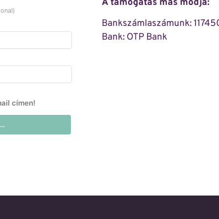
A támogatás más módja:
ional)
Bankszámlaszámunk: 1174
Bank: OTP Bank
ail címen!
..