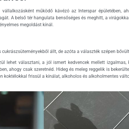
vállalkozásként működő kávézó az Interspar épületében, aho
gát. A belső tér hangulata bensőséges és meghitt, a virágokka
ényelmes megoldást kínál.
us cukrászsüteményekből állt, de azóta a választék szépen bővült
zül lehet választani, a jól ismert kedvencek mellett izgalmas,
ben, ahogy csak szeretnéd. Hideg és meleg reggelik is bekerült
n koktélokkal frissül a kínálat, alkoholos és alkoholmentes vált