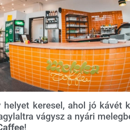
helyet keresel, ahol jó kávét k
agylaltra vágysz a nyári melegb
Caffee
!