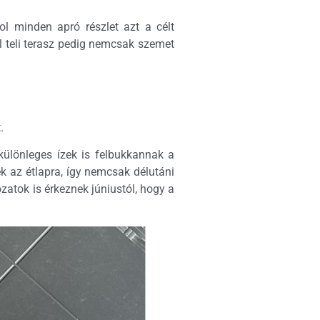
l minden apró részlet azt a célt
l teli terasz pedig nemcsak szemet
.
 különleges ízek is felbukkannak a
ek az étlapra, így nemcsak délutáni
ozatok is érkeznek júniustól, hogy a