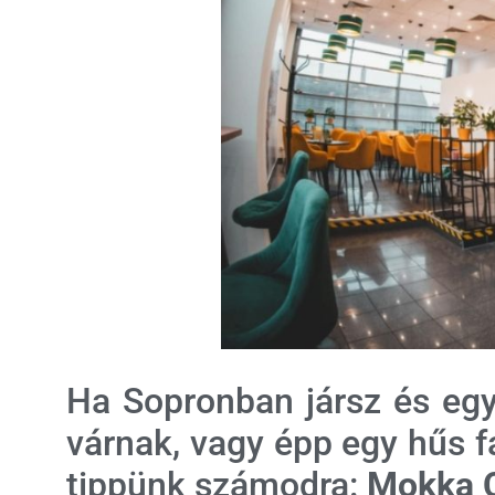
Ha Sopronban jársz és egy 
várnak, vagy épp egy hűs f
tippünk számodra:
Mokka 