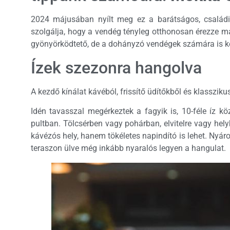
2024 májusában nyílt meg ez a barátságos, családi 
szolgálja, hogy a vendég tényleg otthonosan érezze ma
gyönyörködtető, de a dohányzó vendégek számára is k
Ízek szezonra hangolva
A kezdő kínálat kávéból, frissítő üdítőkből és klasszik
Idén tavasszal megérkeztek a fagyik is, 10-féle íz kö
pultban. Tölcsérben vagy pohárban, elvitelre vagy hely
kávézós hely, hanem tökéletes napindító is lehet. Nyáro
teraszon ülve még inkább nyaralós legyen a hangulat.